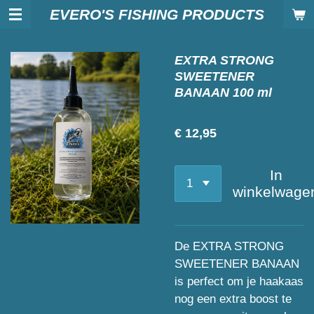
EVERO'S FISHING PRODUCTS
Ga
direct
naar
EXTRA STRONG
de
SWEETENER
hoofdinhoud
BANAAN 100 ml
€ 12,95
In
winkelwage
De EXTRA STRONG
SWEETENER BANAAN
is perfect om je haakaas
nog een extra boost te