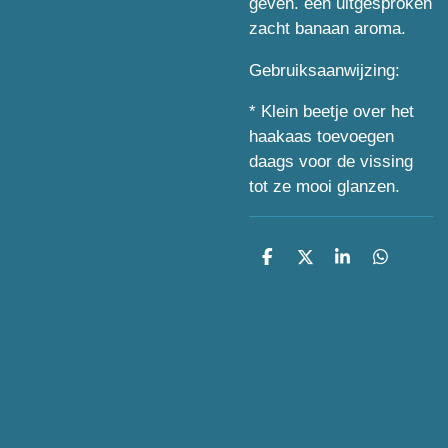
geven. een uitgesproken
zacht banaan aroma.
Gebruiksaanwijzing:
*
Klein beetje over het
haakaas toevoegen
daags voor de vissing
tot ze mooi glanzen.
D
D
S
D
e
e
h
e
l
e
a
l
e
l
r
e
n
e
n