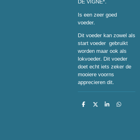
DE VIGNE*.
Is een zeer goed
voeder.
Dit voeder kan zowel als
start voeder gebruikt
worden maar ook als
lokvoeder. Dit voeder
doet echt iets zeker de
mooiere voorns
apprecieren dit.
D
D
S
D
e
e
h
e
l
e
a
l
e
l
r
e
n
e
n