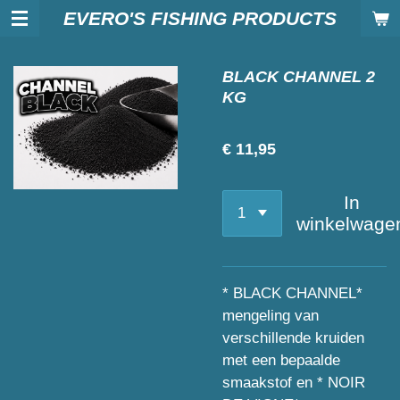
EVERO'S FISHING PRODUCTS
Ga
direct
naar
BLACK CHANNEL 2
de
KG
hoofdinhoud
€ 11,95
In
winkelwage
* BLACK CHANNEL*
mengeling van
verschillende kruiden
met een bepaalde
smaakstof en * NOIR