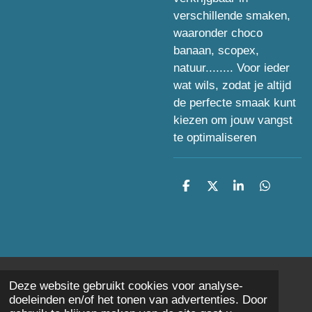
verschillende smaken,
waaronder choco
banaan, scopex,
natuur........ Voor ieder
wat wils, zodat je altijd
de perfecte smaak kunt
kiezen om jouw vangst
te optimaliseren
D
D
S
D
e
e
h
e
l
e
a
l
e
l
r
e
n
e
n
Deze website gebruikt cookies voor analyse-
© 2023 - 2026 Hengelsport Evero
doeleinden en/of het tonen van advertenties. Door
Powered by
JouwWeb