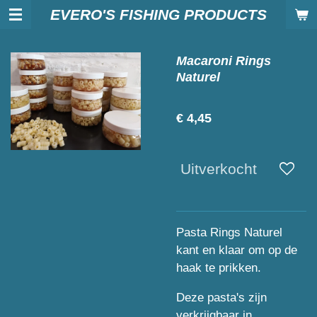
EVERO'S FISHING PRODUCTS
Ga
direct
naar
Macaroni Rings
de
Naturel
hoofdinhoud
€ 4,45
Uitverkocht
Pasta Rings Naturel
kant en klaar om op de
haak te prikken.
Deze pasta's zijn
verkrijgbaar in