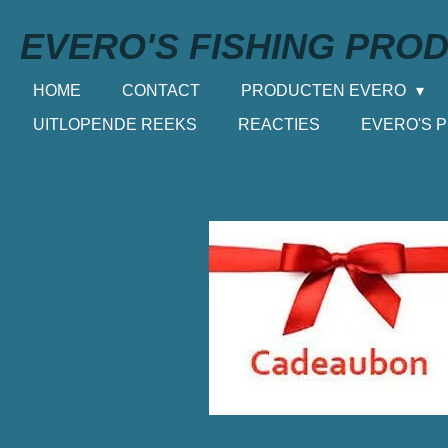
Ga
EVERO'S FISHING PRO
direct
naar
HOME
CONTACT
PRODUCTEN EVERO
de
UITLOPENDE REEKS
REACTIES
EVERO'S 
hoofdinhoud