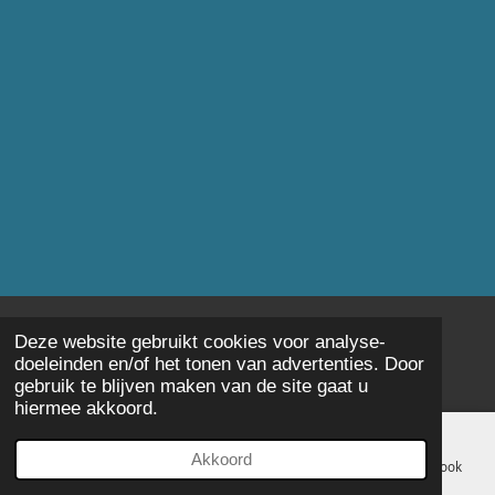
Deze website gebruikt cookies voor analyse-
© 2023 - 2026 Hengelsport Evero
doeleinden en/of het tonen van advertenties. Door
Powered by
JouwWeb
gebruik te blijven maken van de site gaat u
hiermee akkoord.
Akkoord
E-mailadres
Telefoonnummer
Kaart
Facebook